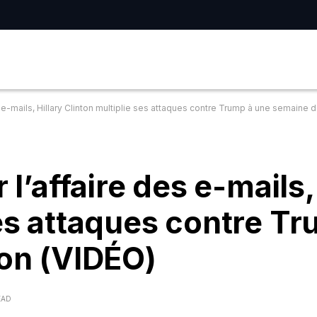
s e-mails, Hillary Clinton multiplie ses attaques contre Trump à une semaine d
 l’affaire des e-mails,
ses attaques contre T
ion (VIDÉO)
EAD