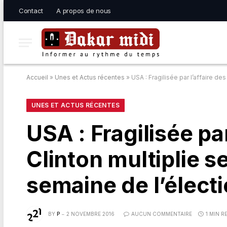
Contact
A propos de nous
Accueil
»
Unes et Actus récentes
»
USA : Fragilisée par l’affaire de
UNES ET ACTUS RÉCENTES
USA : Fragilisée par
Clinton multiplie 
semaine de l’élect
BY
P
2 NOVEMBRE 2016
AUCUN COMMENTAIRE
1 MIN R