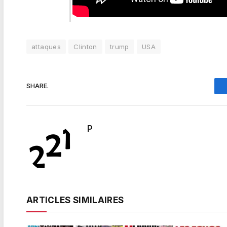
attaques
Clinton
trump
USA
SHARE.
P
ARTICLES SIMILAIRES