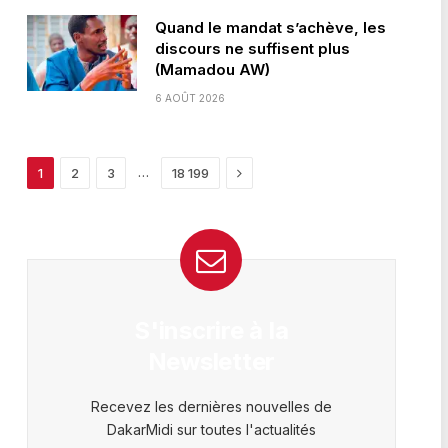
Quand le mandat s’achève, les
discours ne suffisent plus
(Mamadou AW)
6 AOÛT 2026
Next
…
1
2
3
18 199
S'inscrire à la
Newsletter
Recevez les dernières nouvelles de
DakarMidi sur toutes l'actualités