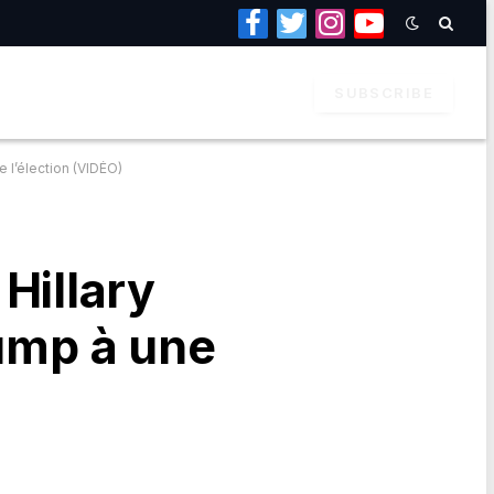
Facebook
Twitter
Instagram
YouTube
SUBSCRIBE
e l’élection (VIDÉO)
 Hillary
rump à une