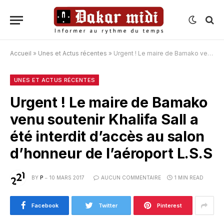
Accueil
»
Unes et Actus récentes
»
Urgent ! Le maire de Bamako venu soutenir Khalifa Sall a été interdit d’accès au salon d’honneur de l’aéroport L.S.S
UNES ET ACTUS RÉCENTES
Urgent ! Le maire de Bamako
venu soutenir Khalifa Sall a
été interdit d’accès au salon
d’honneur de l’aéroport L.S.S
BY
P
10 MARS 2017
AUCUN COMMENTAIRE
1 MIN READ
Facebook
Twitter
Pinterest