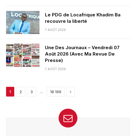
Le PDG de Locafrique Khadim Ba
recouvre la liberté
7 AOÛT 2026
Une Des Journaux – Vendredi 07
Août 2026 (Avec Ma Revue De
Presse)
7 AOÛT 2026
Next
…
1
2
3
18 199