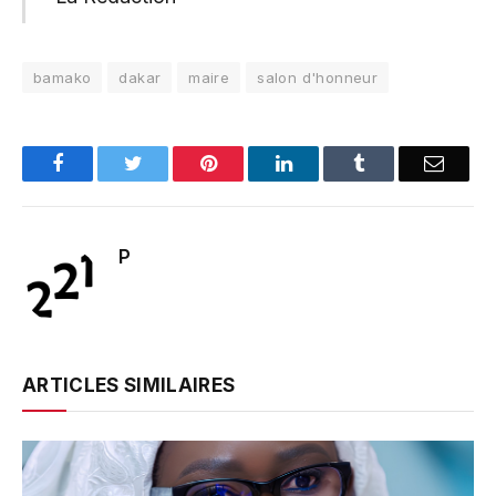
bamako
dakar
maire
salon d'honneur
Facebook
Twitter
Pinterest
LinkedIn
Tumblr
Email
P
ARTICLES SIMILAIRES