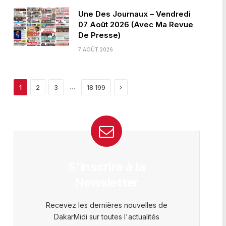
Une Des Journaux – Vendredi
07 Août 2026 (Avec Ma Revue
De Presse)
7 AOÛT 2026
Next
…
1
2
3
18 199
S'inscrire à la
Newsletter
Recevez les dernières nouvelles de
DakarMidi sur toutes l'actualités