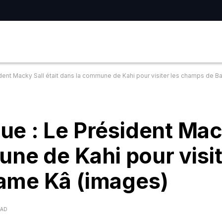
ent Macky Sall était dans la commune de Kahi pour visiter les champs de 
e : Le Président Mac
une de Kahi pour visit
ame Kâ (images)
EAD