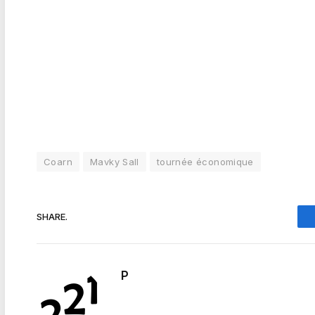
Coarn
Mavky Sall
tournée économique
SHARE.
P