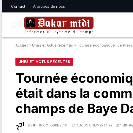
Contact
A propos de nous
Accueil
»
Unes et Actus récentes
»
Tournée économique : Le Présid
UNES ET ACTUS RÉCENTES
Tournée économiqu
était dans la comm
champs de Baye D
BY
P
18 OCTOBRE 2016
AUCUN COMMENTAIRE
1 MIN R