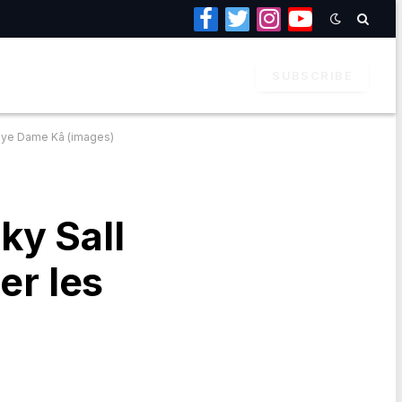
Facebook
Twitter
Instagram
YouTube
SUBSCRIBE
Baye Dame Kâ (images)
ky Sall
er les