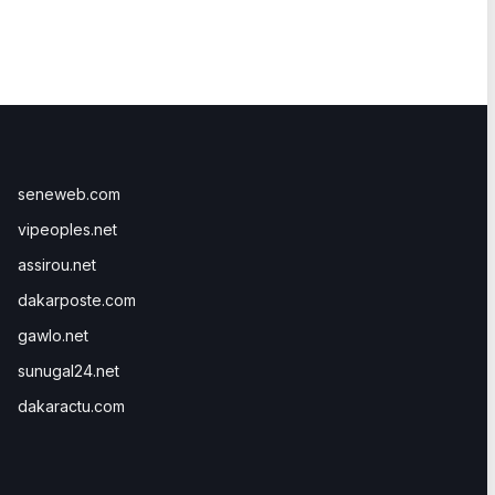
seneweb.com
vipeoples.net
assirou.net
dakarposte.com
gawlo.net
sunugal24.net
dakaractu.com