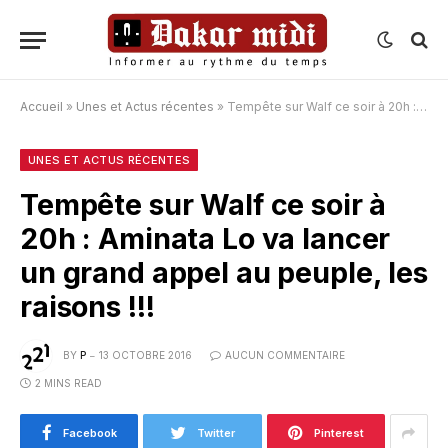
Accueil
»
Unes et Actus récentes
»
Tempête sur Walf ce soir à 20h : Aminata Lo va lancer un grand appel au peuple, les raisons !!!
UNES ET ACTUS RÉCENTES
Tempête sur Walf ce soir à
20h : Aminata Lo va lancer
un grand appel au peuple, les
raisons !!!
BY
P
13 OCTOBRE 2016
AUCUN COMMENTAIRE
2 MINS READ
Facebook
Twitter
Pinterest