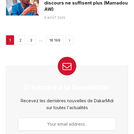
discours ne suffisent plus (Mamadou
AW)
6 AOÛT 2026
Next
…
1
2
3
18 199
S'inscrire à la Newsletter
Recevez les dernières nouvelles de DakarMidi
sur toutes l'actualités