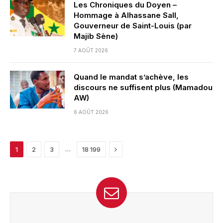
Les Chroniques du Doyen –
Hommage à Alhassane Sall,
Gouverneur de Saint-Louis (par
Majib Sène)
7 AOÛT 2026
Quand le mandat s’achève, les
discours ne suffisent plus (Mamadou
AW)
6 AOÛT 2026
Next
…
1
2
3
18 199