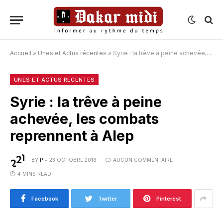
Accueil
»
Unes et Actus récentes
»
Syrie : la trêve à peine achevée, les combats reprennent à Alep
UNES ET ACTUS RÉCENTES
Syrie : la trêve à peine
achevée, les combats
reprennent à Alep
BY
P
23 OCTOBRE 2016
AUCUN COMMENTAIRE
4 MINS READ
Facebook
Twitter
Pinterest