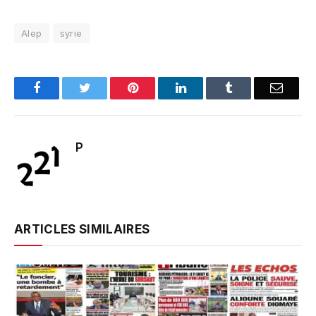
Alep
syrie
Facebook
Twitter
Pinterest
LinkedIn
Tumblr
Email
P
ARTICLES SIMILAIRES