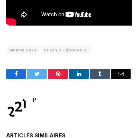
Dinama Nekh
saison 3 - épisode 21
Facebook
Twitter
Pinterest
LinkedIn
Tumblr
Email
P
ARTICLES SIMILAIRES