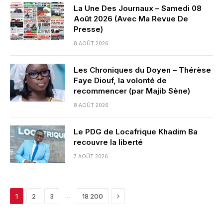
La Une Des Journaux – Samedi 08
Août 2026 (Avec Ma Revue De
Presse)
8 AOÛT 2026
Les Chroniques du Doyen – Thérèse
Faye Diouf, la volonté de
recommencer (par Majib Sène)
8 AOÛT 2026
Le PDG de Locafrique Khadim Ba
recouvre la liberté
7 AOÛT 2026
Next
…
1
2
3
18 200