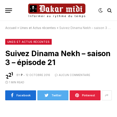
Accueil
»
Unes et Actus récentes
»
Suivez Dinama Nekh – saison 3 – épisode 21
UNES ET ACTUS RÉCENTES
Suivez Dinama Nekh – saison
3 – épisode 21
BY
P
12 OCTOBRE 2016
AUCUN COMMENTAIRE
1 MIN READ
Facebook
Twitter
Pinterest