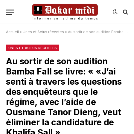
Accueil
»
Unes et Actus récentes
»
Au sortir de son audition Bamba Fall se livre: « «J’ai senti à travers les questions des enquêteurs que le régime, avec l’aide de Ousmane Tanor Dieng, veut éliminer la candidature de Khalifa Sall »
UNES ET ACTUS RÉCENTES
Au sortir de son audition
Bamba Fall se livre: « «J’ai
senti à travers les questions
des enquêteurs que le
régime, avec l’aide de
Ousmane Tanor Dieng, veut
éliminer la candidature de
Khalifa Sall »