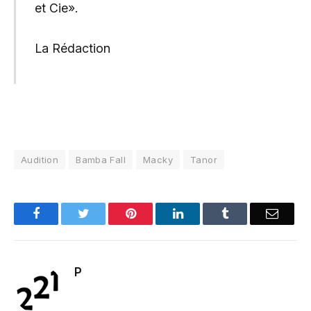
et Cie».
La Rédaction
Audition
Bamba Fall
Macky
Tanor
Facebook
Twitter
Pinterest
LinkedIn
Tumblr
Email
P