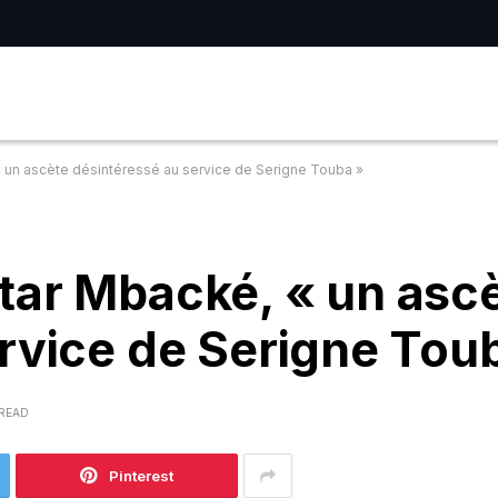
 un ascète désintéressé au service de Serigne Touba »
tar Mbacké, « un asc
rvice de Serigne Tou
 READ
Pinterest