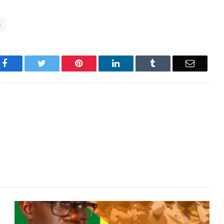
e
Facebook
Twitter
Pinterest
LinkedIn
Tumblr
Email