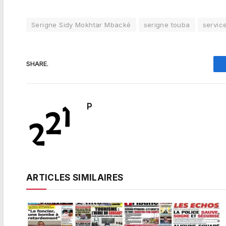
Serigne Sidy Mokhtar Mbacké
serigne touba
servic
SHARE.
P
ARTICLES SIMILAIRES