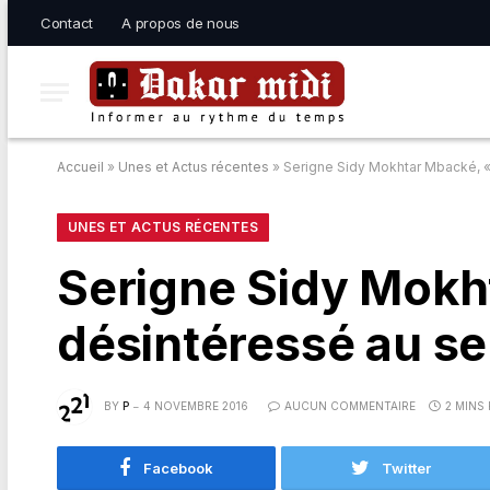
Contact
A propos de nous
Accueil
»
Unes et Actus récentes
»
Serigne Sidy Mokhtar Mbacké, «
UNES ET ACTUS RÉCENTES
Serigne Sidy Mokh
désintéressé au se
BY
P
4 NOVEMBRE 2016
AUCUN COMMENTAIRE
2 MINS
Facebook
Twitter