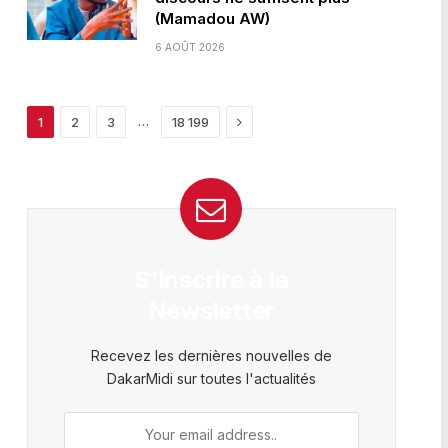
(Mamadou AW)
6 AOÛT 2026
Next
…
1
2
3
18 199
S'inscrire à la
Newsletter
Recevez les dernières nouvelles de
DakarMidi sur toutes l'actualités