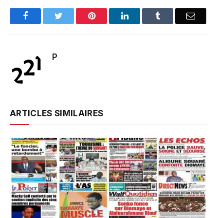
Facebook
Twitter
Pinterest
LinkedIn
Tumblr
Email
P
ARTICLES SIMILAIRES