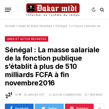
Accueil
»
Unes et Actus récentes
»
Sénégal : La masse salariale de la fonction publique s’établit à plus de 510 milliards FCFA à fin novembre2016
UNES ET ACTUS RÉCENTES
Sénégal : La masse salariale
de la fonction publique
s’établit à plus de 510
milliards FCFA à fin
novembre2016
BY
P
25 JANVIER 2017
AUCUN COMMENTAIRE
1 MIN READ
Facebook
Twitter
Pinterest