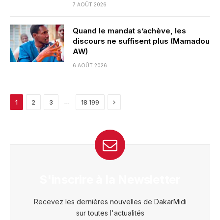
7 AOÛT 2026
Quand le mandat s’achève, les
discours ne suffisent plus (Mamadou
AW)
6 AOÛT 2026
Next
…
1
2
3
18 199
S'inscrire à la Newsletter
Recevez les dernières nouvelles de DakarMidi
sur toutes l'actualités