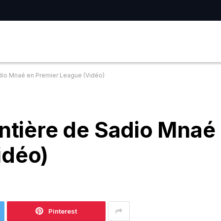
adio Mnaé en Premier League (Vidéo)
entière de Sadio Mnaé
idéo)
Pinterest