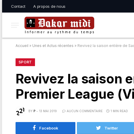
Contact
A propos de nous
Accueil
»
Unes et Actus récentes
»
Revivez la saison entière de S
SPORT
Revivez la saison 
Premier League (V
BY
P
13 MAI 2019
AUCUN COMMENTAIRE
1 MIN READ
Facebook
Twitter