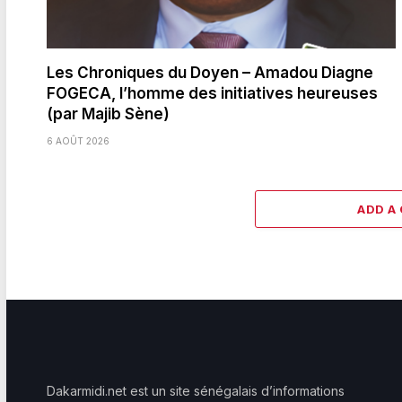
Les Chroniques du Doyen – Amadou Diagne
FOGECA, l’homme des initiatives heureuses
(par Majib Sène)
6 AOÛT 2026
ADD A
Dakarmidi.net est un site sénégalais d’informations