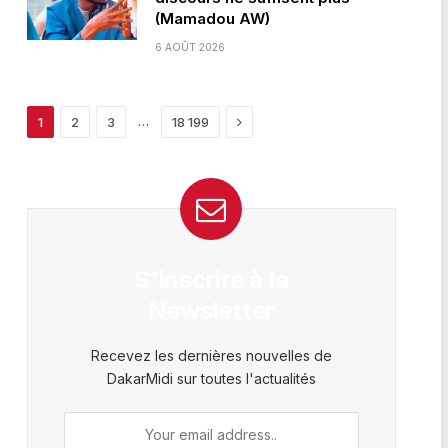
(Mamadou AW)
6 AOÛT 2026
Next
…
1
2
3
18 199
S'inscrire à la
Newsletter
Recevez les dernières nouvelles de
DakarMidi sur toutes l'actualités