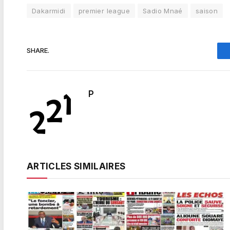
Dakarmidi
premier league
Sadio Mnaé
saison
SHARE.
P
ARTICLES SIMILAIRES