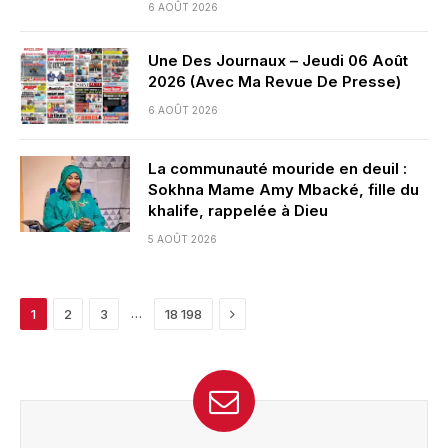
6 AOÛT 2026
Une Des Journaux – Jeudi 06 Août
2026 (Avec Ma Revue De Presse)
6 AOÛT 2026
La communauté mouride en deuil :
Sokhna Mame Amy Mbacké, fille du
khalife, rappelée à Dieu
5 AOÛT 2026
Next
…
1
2
3
18 198