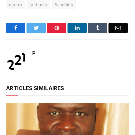
contre
le rhume
Remédes
Facebook
Twitter
Pinterest
LinkedIn
Tumblr
Email
P
ARTICLES SIMILAIRES