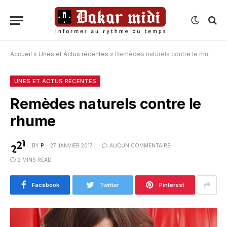
Accueil
»
Unes et Actus récentes
»
Remèdes naturels contre le rhume
UNES ET ACTUS RÉCENTES
Remèdes naturels contre le
rhume
BY
P
27 JANVIER 2017
AUCUN COMMENTAIRE
2 MINS READ
Facebook
Twitter
Pinterest