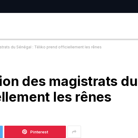
trats du Sénégal : Téliko prend officiellement les rênes
ion des magistrats du
ellement les rênes
Pinterest