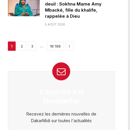
deuil : Sokhna Mame Amy
Mbacké, fille du khalife,
rappelée à Dieu
5 AOÛT 2026
Next
…
1
2
3
18 198
S'inscrire à la
Newsletter
Recevez les dernières nouvelles de
DakarMidi sur toutes l'actualités