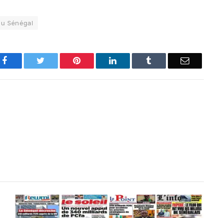
du Sénégal
Facebook
Twitter
Pinterest
LinkedIn
Tumblr
Email