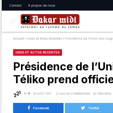
Contact
A propos de nous
Accueil
»
Unes et Actus récentes
»
Présidence de l’Union des magis
UNES ET ACTUS RÉCENTES
Présidence de l’Un
Téliko prend offici
BY
P
29 AOÛT 2017
AUCUN COMMENTAIRE
1 MIN READ
Facebook
Twitter