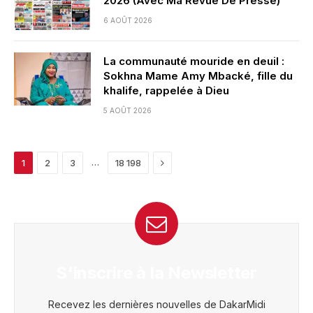
2026 (Avec Ma Revue De Presse)
6 AOÛT 2026
La communauté mouride en deuil :
Sokhna Mame Amy Mbacké, fille du
khalife, rappelée à Dieu
5 AOÛT 2026
Next
…
1
2
3
18 198
S'inscrire à la Newsletter
Recevez les dernières nouvelles de DakarMidi