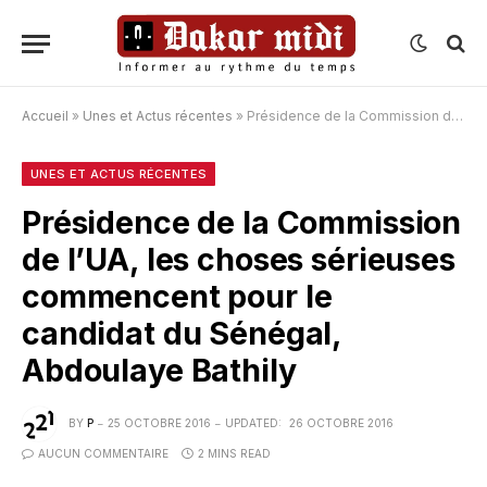
Accueil
»
Unes et Actus récentes
»
Présidence de la Commission de l’UA, les choses sérieuses commencent pour le candidat du Sénégal, Abdoulaye Bathily
UNES ET ACTUS RÉCENTES
Présidence de la Commission
de l’UA, les choses sérieuses
commencent pour le
candidat du Sénégal,
Abdoulaye Bathily
BY
P
25 OCTOBRE 2016
UPDATED:
26 OCTOBRE 2016
AUCUN COMMENTAIRE
2 MINS READ