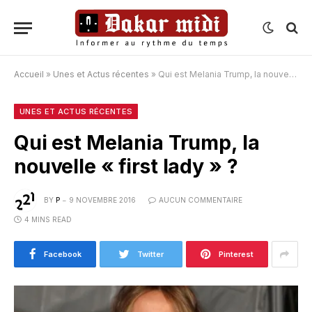
Accueil
»
Unes et Actus récentes
»
Qui est Melania Trump, la nouvelle « first lady » ?
UNES ET ACTUS RÉCENTES
Qui est Melania Trump, la
nouvelle « first lady » ?
BY
P
9 NOVEMBRE 2016
AUCUN COMMENTAIRE
4 MINS READ
Facebook
Twitter
Pinterest