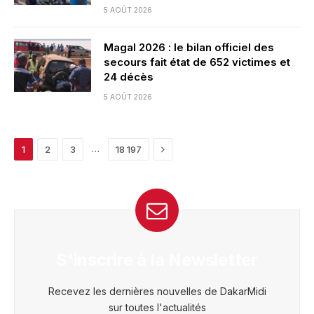
5 AOÛT 2026
Magal 2026 : le bilan officiel des
secours fait état de 652 victimes et
24 décès
5 AOÛT 2026
Next
…
1
2
3
18 197
S'inscrire à la Newsletter
Recevez les dernières nouvelles de DakarMidi
sur toutes l'actualités