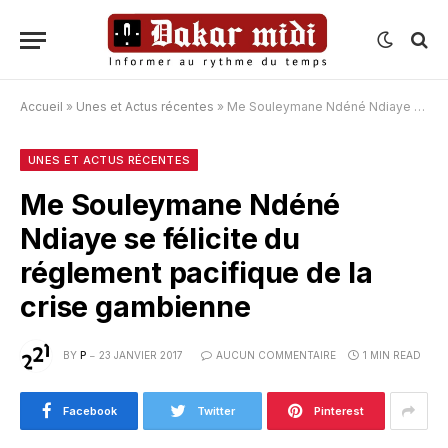
Accueil
»
Unes et Actus récentes
»
Me Souleymane Ndéné Ndiaye se félicite du réglement pacifique de la crise gambienne
UNES ET ACTUS RÉCENTES
Me Souleymane Ndéné
Ndiaye se félicite du
réglement pacifique de la
crise gambienne
BY
P
23 JANVIER 2017
AUCUN COMMENTAIRE
1 MIN READ
Facebook
Twitter
Pinterest