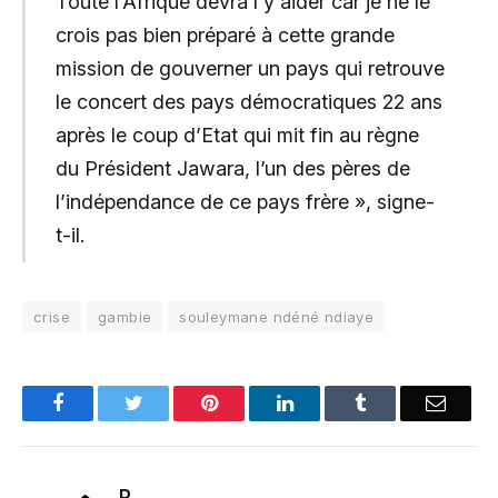
Toute l’Afrique devra l’y aider car je ne le
crois pas bien préparé à cette grande
mission de gouverner un pays qui retrouve
le concert des pays démocratiques 22 ans
après le coup d’Etat qui mit fin au règne
du Président Jawara, l’un des pères de
l’indépendance de ce pays frère », signe-
t-il.
crise
gambie
souleymane ndéné ndiaye
Facebook
Twitter
Pinterest
LinkedIn
Tumblr
Email
P