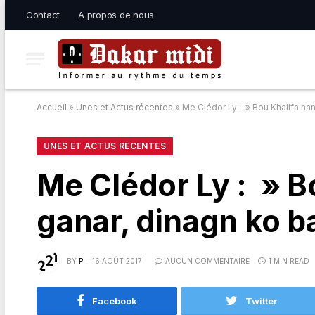
Contact
A propos de nous
Accueil
»
Unes et Actus récentes
»
Me Clédor Ly : » Bou Khalifa na
UNES ET ACTUS RÉCENTES
Me Clédor Ly : » 
ganar, dinagn ko b
BY
P
16 AOÛT 2017
AUCUN COMMENTAIRE
1 MIN READ
Facebook
Twitter