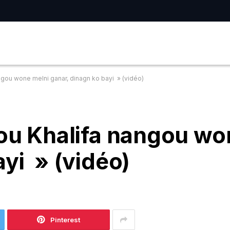
ngou wone melni ganar, dinagn ko bayi » (vidéo)
Bou Khalifa nangou wo
ayi » (vidéo)
Pinterest