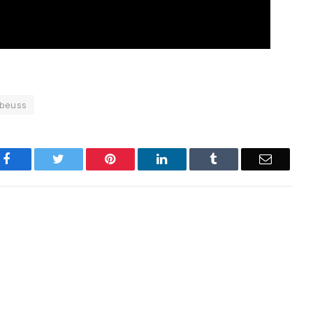
ebeuss
Facebook
Twitter
Pinterest
LinkedIn
Tumblr
Email