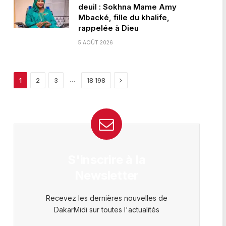
deuil : Sokhna Mame Amy
Mbacké, fille du khalife,
rappelée à Dieu
5 AOÛT 2026
Next
…
1
2
3
18 198
S'inscrire à la
Newsletter
Recevez les dernières nouvelles de
DakarMidi sur toutes l'actualités