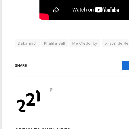
Dakarmidi
Khalifa Sall
Me Cledor Ly
prison de R
SHARE.
P