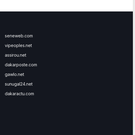
seneweb.com
vipeoples.net
assirou.net
dakarposte.com
gawlo.net
sunugal24.net
dakaractu.com