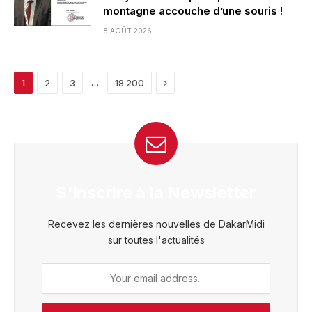
montagne accouche d’une souris !
8 AOÛT 2026
Next
…
1
2
3
18 200
S'inscrire à la Newsletter
Recevez les dernières nouvelles de DakarMidi
sur toutes l'actualités