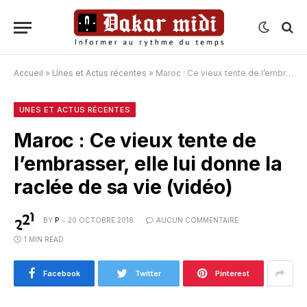
Accueil
»
Unes et Actus récentes
»
Maroc : Ce vieux tente de l’embrasser, elle lui donne la raclée de sa vie (vidéo)
UNES ET ACTUS RÉCENTES
Maroc : Ce vieux tente de
l’embrasser, elle lui donne la
raclée de sa vie (vidéo)
BY
P
20 OCTOBRE 2016
AUCUN COMMENTAIRE
1 MIN READ
Facebook
Twitter
Pinterest