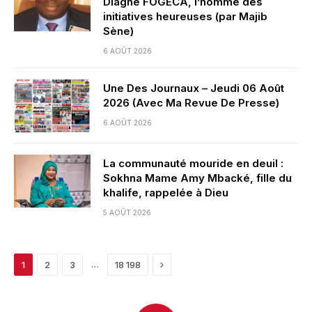
Diagne FOGECA, l’homme des
initiatives heureuses (par Majib
Sène)
6 AOÛT 2026
Une Des Journaux – Jeudi 06 Août
2026 (Avec Ma Revue De Presse)
6 AOÛT 2026
La communauté mouride en deuil :
Sokhna Mame Amy Mbacké, fille du
khalife, rappelée à Dieu
5 AOÛT 2026
Next
…
1
2
3
18 198