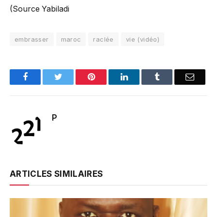
(Source Yabiladi
embrasser
maroc
raclée
vie (vidéo)
Facebook
Twitter
Pinterest
LinkedIn
Tumblr
Email
P
ARTICLES SIMILAIRES