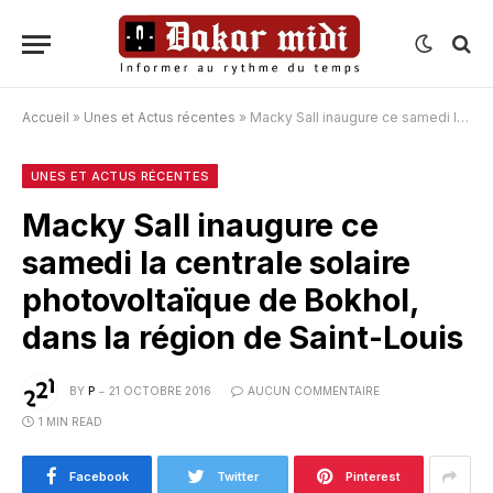
Accueil
»
Unes et Actus récentes
»
Macky Sall inaugure ce samedi la centrale solaire photovoltaïque de Bokhol, dans la région de Saint-Louis
UNES ET ACTUS RÉCENTES
Macky Sall inaugure ce
samedi la centrale solaire
photovoltaïque de Bokhol,
dans la région de Saint-Louis
BY
P
21 OCTOBRE 2016
AUCUN COMMENTAIRE
1 MIN READ
Facebook
Twitter
Pinterest