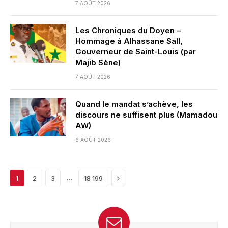
7 AOÛT 2026
Les Chroniques du Doyen –
Hommage à Alhassane Sall,
Gouverneur de Saint-Louis (par
Majib Sène)
7 AOÛT 2026
Quand le mandat s’achève, les
discours ne suffisent plus (Mamadou
AW)
6 AOÛT 2026
Next
…
1
2
3
18 199