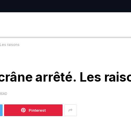
Les raisons
râne arrêté. Les rais
 READ
Pinterest