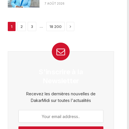
7 AOÛT 2026
Next
…
1
2
3
18 200
S'inscrire à la
Newsletter
Recevez les dernières nouvelles de
DakarMidi sur toutes l'actualités