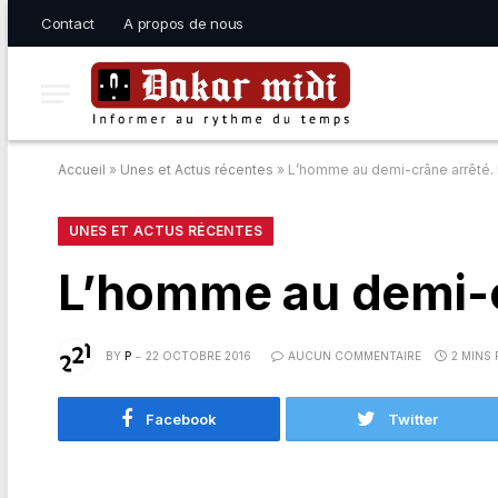
Contact
A propos de nous
Accueil
»
Unes et Actus récentes
»
L’homme au demi-crâne arrêté. 
UNES ET ACTUS RÉCENTES
L’homme au demi-c
BY
P
22 OCTOBRE 2016
AUCUN COMMENTAIRE
2 MINS
Facebook
Twitter