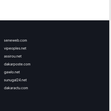
seneweb.com
vipeoples.net
assirou.net
dakarposte.com
gawlo.net
sunugal24.net
dakaractu.com