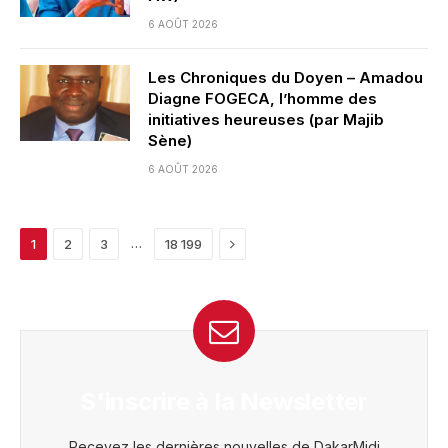
6 AOÛT 2026
Les Chroniques du Doyen – Amadou
Diagne FOGECA, l’homme des
initiatives heureuses (par Majib
Sène)
6 AOÛT 2026
Next
…
1
2
3
18 199
S'inscrire à la Newsletter
Recevez les dernières nouvelles de DakarMidi