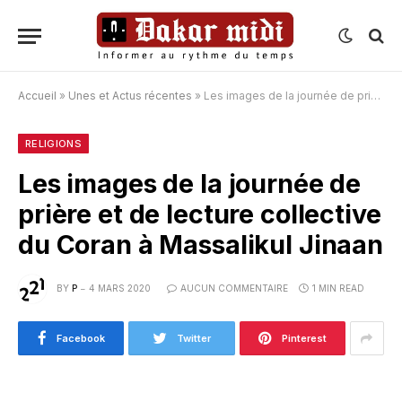
Accueil
»
Unes et Actus récentes
»
Les images de la journée de prière et de lecture collective du Coran à Massalikul Jinaan
RELIGIONS
Les images de la journée de
prière et de lecture collective
du Coran à Massalikul Jinaan
BY
P
4 MARS 2020
AUCUN COMMENTAIRE
1 MIN READ
Facebook
Twitter
Pinterest