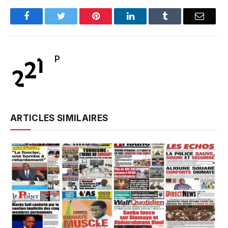
Facebook
Twitter
Pinterest
LinkedIn
Tumblr
Email
P
ARTICLES SIMILAIRES