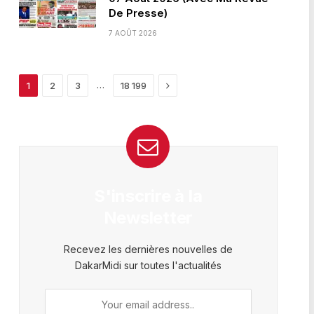
De Presse)
7 AOÛT 2026
Next
…
1
2
3
18 199
S'inscrire à la
Newsletter
Recevez les dernières nouvelles de
DakarMidi sur toutes l'actualités