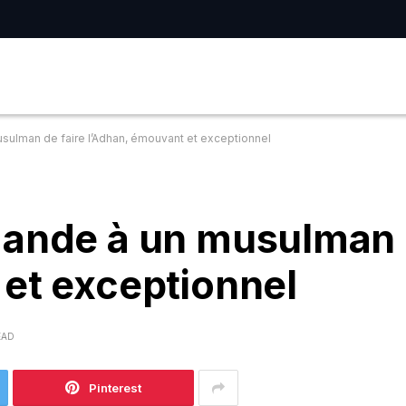
sulman de faire l’Adhan, émouvant et exceptionnel
mande à un musulman d
et exceptionnel
EAD
Pinterest