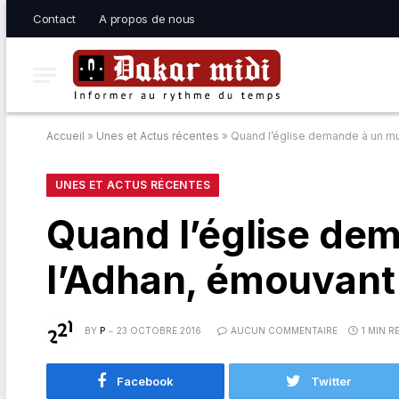
Contact
A propos de nous
Accueil
»
Unes et Actus récentes
»
Quand l’église demande à un mu
UNES ET ACTUS RÉCENTES
Quand l’église de
l’Adhan, émouvant 
BY
P
23 OCTOBRE 2016
AUCUN COMMENTAIRE
1 MIN R
Facebook
Twitter