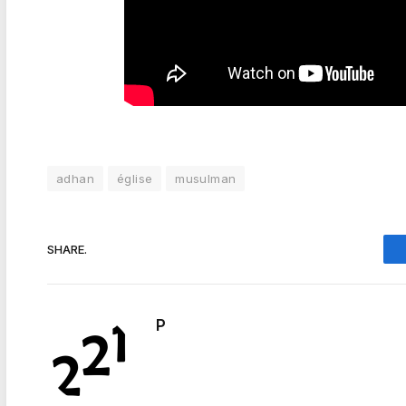
adhan
église
musulman
SHARE.
P