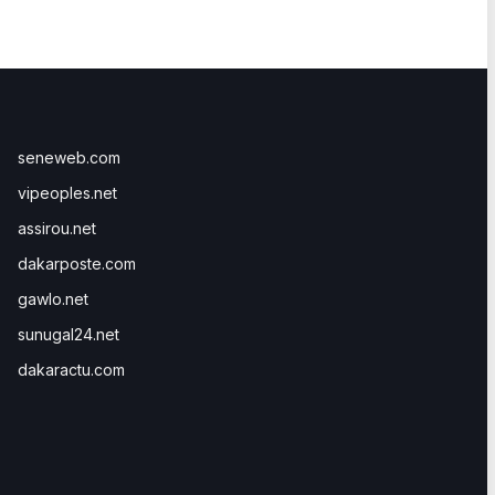
seneweb.com
vipeoples.net
assirou.net
dakarposte.com
gawlo.net
sunugal24.net
dakaractu.com