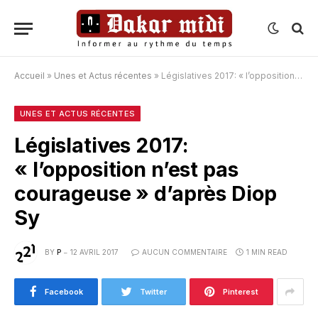
Accueil
»
Unes et Actus récentes
»
Législatives 2017: « l’opposition n’est pas courageuse » d’après Diop Sy
UNES ET ACTUS RÉCENTES
Législatives 2017:
« l’opposition n’est pas
courageuse » d’après Diop
Sy
BY
P
12 AVRIL 2017
AUCUN COMMENTAIRE
1 MIN READ
Facebook
Twitter
Pinterest