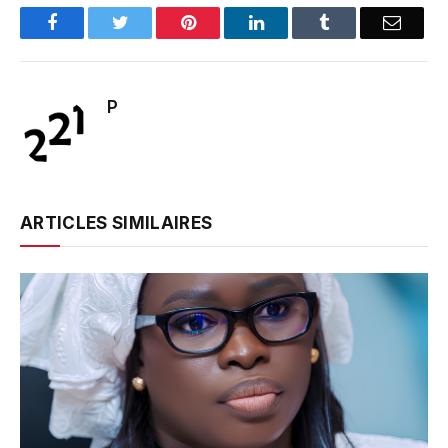
Facebook
Twitter
Pinterest
LinkedIn
Tumblr
Email
P
ARTICLES SIMILAIRES