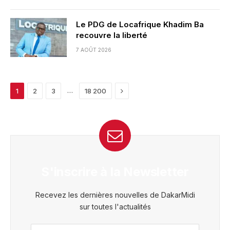
Le PDG de Locafrique Khadim Ba
recouvre la liberté
7 AOÛT 2026
Next
…
1
2
3
18 200
S'inscrire à la Newsletter
Recevez les dernières nouvelles de DakarMidi
sur toutes l'actualités