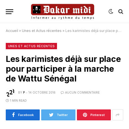
Accueil
»
Unes et Actus récentes
»
Les karimistes déjà sur place pour participer à la marche de Wattu Sénégal
UNES ET ACTUS RÉCENTES
Les karimistes déjà sur place
pour participer à la marche
de Wattu Sénégal
BY
P
14 OCTOBRE 2016
AUCUN COMMENTAIRE
1 MIN READ
Facebook
Twitter
Pinterest