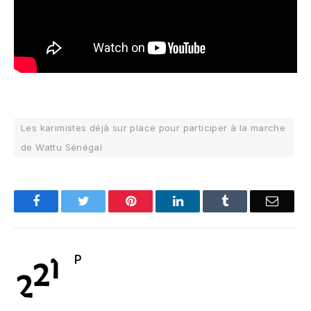
Les karimistes déjà sur place pour participer à la marche
de Wattu Sénégal
Facebook
Twitter
Pinterest
LinkedIn
Tumblr
Email
P