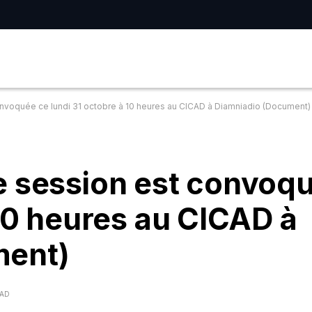
nvoquée ce lundi 31 octobre à 10 heures au CICAD à Diamniadio (Document)
e session est convoq
 10 heures au CICAD à
ment)
EAD