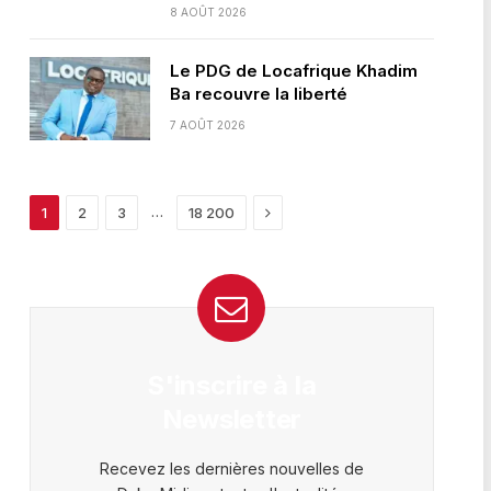
8 AOÛT 2026
Le PDG de Locafrique Khadim
Ba recouvre la liberté
7 AOÛT 2026
Next
…
1
2
3
18 200
S'inscrire à la
Newsletter
Recevez les dernières nouvelles de