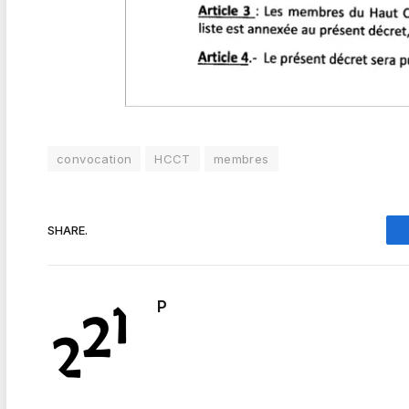
convocation
HCCT
membres
SHARE.
P