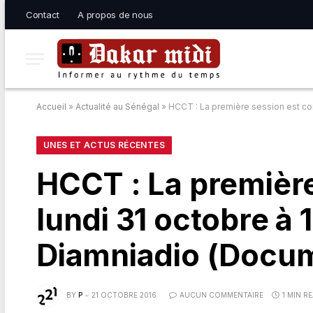
Contact
A propos de nous
Accueil
»
Actualité au Sénégal
»
HCCT : La première session est co
UNES ET ACTUS RÉCENTES
HCCT : La premièr
lundi 31 octobre à
Diamniadio (Docu
BY
P
21 OCTOBRE 2016
AUCUN COMMENTAIRE
1 MIN R