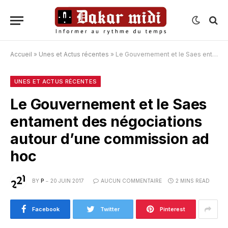
Accueil
»
Unes et Actus récentes
»
Le Gouvernement et le Saes entament des négociations autour d’une commission ad hoc
UNES ET ACTUS RÉCENTES
Le Gouvernement et le Saes
entament des négociations
autour d’une commission ad
hoc
BY
P
20 JUIN 2017
AUCUN COMMENTAIRE
2 MINS READ
Facebook
Twitter
Pinterest