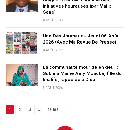
initiatives heureuses (par Majib
Sène)
6 AOÛT 2026
Une Des Journaux – Jeudi 06 Août
2026 (Avec Ma Revue De Presse)
6 AOÛT 2026
La communauté mouride en deuil :
Sokhna Mame Amy Mbacké, fille du
khalife, rappelée à Dieu
5 AOÛT 2026
Next
…
1
2
3
18 198