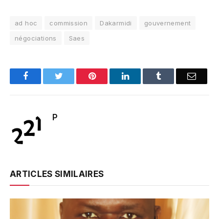
ad hoc
commission
Dakarmidi
gouvernement
négociations
Saes
Facebook
Twitter
Pinterest
LinkedIn
Tumblr
Email
P
ARTICLES SIMILAIRES