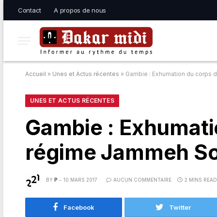
Contact
A propos de nous
Accueil
»
Unes et Actus récentes
»
Gambie : Exhumation du corps 
UNES ET ACTUS RÉCENTES
Gambie : Exhumati
régime Jammeh So
BY
P
10 MARS 2017
AUCUN COMMENTAIRE
2 MINS READ
Facebook
Twitter