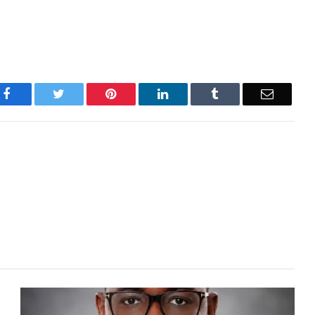
Facebook
Twitter
Pinterest
LinkedIn
Tumblr
Email