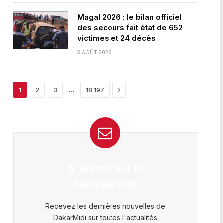
Magal 2026 : le bilan officiel
des secours fait état de 652
victimes et 24 décès
5 AOÛT 2026
Next
…
1
2
3
18 197
S'inscrire à la
Newsletter
Recevez les dernières nouvelles de
DakarMidi sur toutes l'actualités