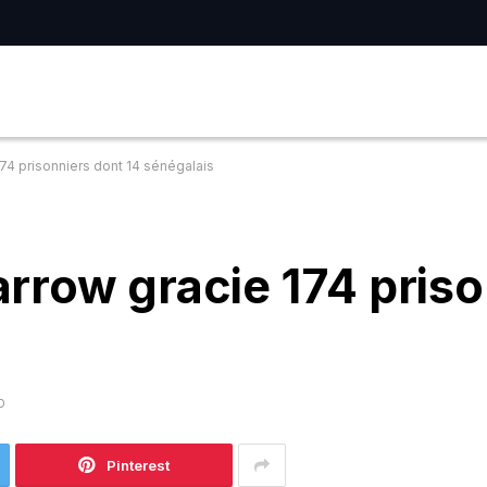
74 prisonniers dont 14 sénégalais
rrow gracie 174 priso
D
Pinterest