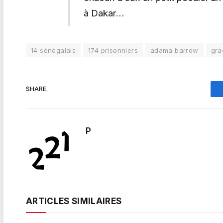
à Dakar…
14 sénégalais
174 prisonniers
adama barrow
gra
SHARE.
P
ARTICLES SIMILAIRES