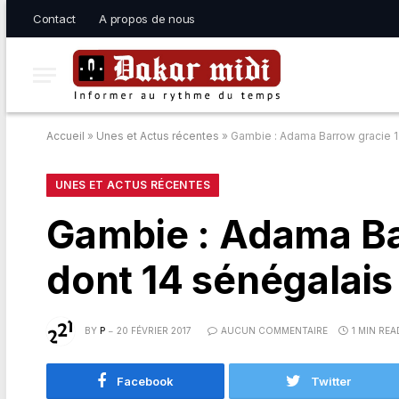
Contact
A propos de nous
Accueil
»
Unes et Actus récentes
»
Gambie : Adama Barrow gracie 1
UNES ET ACTUS RÉCENTES
Gambie : Adama Ba
dont 14 sénégalais
BY
P
20 FÉVRIER 2017
AUCUN COMMENTAIRE
1 MIN REA
Facebook
Twitter