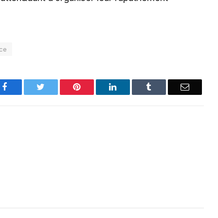
ce
Facebook
Twitter
Pinterest
LinkedIn
Tumblr
Email