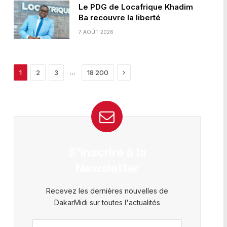
Le PDG de Locafrique Khadim
Ba recouvre la liberté
7 AOÛT 2026
Next
…
1
2
3
18 200
S'inscrire à la
Newsletter
Recevez les dernières nouvelles de
DakarMidi sur toutes l'actualités