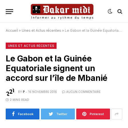
Accueil
»
Unes et Actus récentes
»
Le Gabon et la Guinée Equatoriale signent un accord sur l’île de Mbanié
UNES ET ACTUS RÉCENTES
Le Gabon et la Guinée
Equatoriale signent un
accord sur l’île de Mbanié
BY
P
16 NOVEMBRE 2016
AUCUN COMMENTAIRE
2 MINS READ
Facebook
Twitter
Pinterest