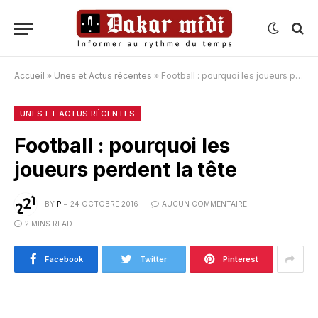
Accueil
»
Unes et Actus récentes
»
Football : pourquoi les joueurs perdent la tête
UNES ET ACTUS RÉCENTES
Football : pourquoi les
joueurs perdent la tête
BY
P
24 OCTOBRE 2016
AUCUN COMMENTAIRE
2 MINS READ
Facebook
Twitter
Pinterest