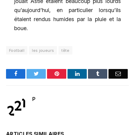
jouait Astle étaient beaucoup plus lourds
qu’aujourd’hui, en particulier lorsqu’ils
étaient rendus humides par la pluie et la
boue.
Football
les joueurs
tête
Facebook
Twitter
Pinterest
LinkedIn
Tumblr
Email
P
ARTICLES SIMILAIRES