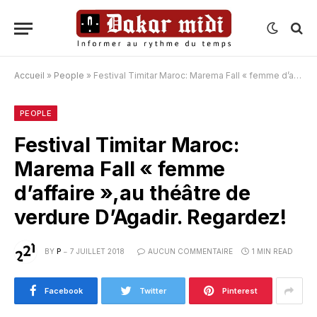
Accueil
»
People
»
Festival Timitar Maroc: Marema Fall « femme d’affaire »,au théâtre de verdure D’Agadir. Regardez!
PEOPLE
Festival Timitar Maroc:
Marema Fall « femme
d’affaire »,au théâtre de
verdure D’Agadir. Regardez!
BY
P
7 JUILLET 2018
AUCUN COMMENTAIRE
1 MIN READ
Facebook
Twitter
Pinterest