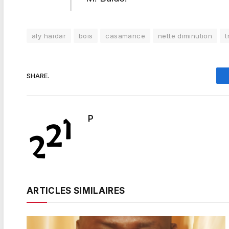
aly haïdar
bois
casamance
nette diminution
t
SHARE.
P
ARTICLES SIMILAIRES