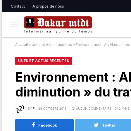
Contact
A propos de nous
Accueil
»
Unes et Actus récentes
»
Environnement : Aly Haïdar note
UNES ET ACTUS RÉCENTES
Environnement : Al
diminution » du tr
BY
P
29 OCTOBRE 2016
AUCUN COMMENTAIRE
2 MINS
Facebook
Twitter