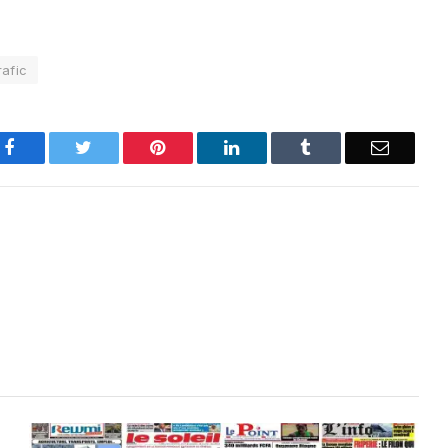
rafic
Facebook
Twitter
Pinterest
LinkedIn
Tumblr
Email