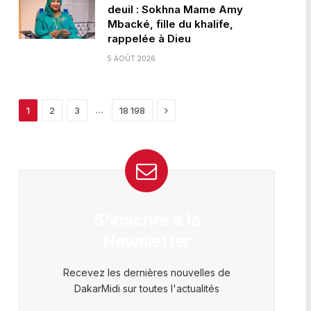
deuil : Sokhna Mame Amy
Mbacké, fille du khalife,
rappelée à Dieu
5 AOÛT 2026
Next
…
1
2
3
18 198
S'inscrire à la
Newsletter
Recevez les dernières nouvelles de
DakarMidi sur toutes l'actualités