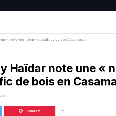
 une « nette diminution » du trafic de bois en Casamance
y Haïdar note une « n
afic de bois en Casam
 READ
Pinterest