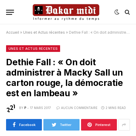
Accueil
»
Unes et Actus récentes
»
Dethie Fall : « On doit administrer à Macky Sall un carton rouge, la démocratie est en lambeau »
UNES ET ACTUS RÉCENTES
Dethie Fall : « On doit
administrer à Macky Sall un
carton rouge, la démocratie
est en lambeau »
BY
P
17 MARS 2017
AUCUN COMMENTAIRE
2 MINS READ
Facebook
Twitter
Pinterest