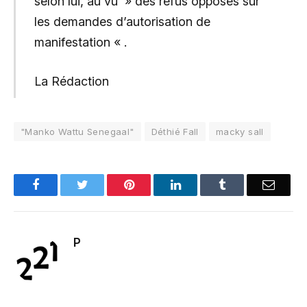
selon lui, au vu » des refus opposés sur
les demandes d’autorisation de
manifestation « .
La Rédaction
"Manko Wattu Senegaal"
Déthié Fall
macky sall
Facebook
Twitter
Pinterest
LinkedIn
Tumblr
Email
P