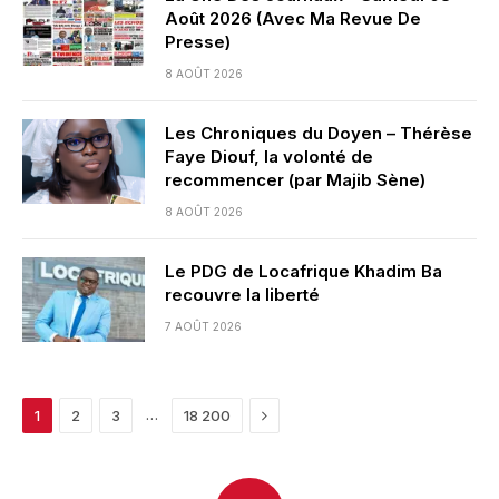
Août 2026 (Avec Ma Revue De
Presse)
8 AOÛT 2026
Les Chroniques du Doyen – Thérèse
Faye Diouf, la volonté de
recommencer (par Majib Sène)
8 AOÛT 2026
Le PDG de Locafrique Khadim Ba
recouvre la liberté
7 AOÛT 2026
Next
…
1
2
3
18 200