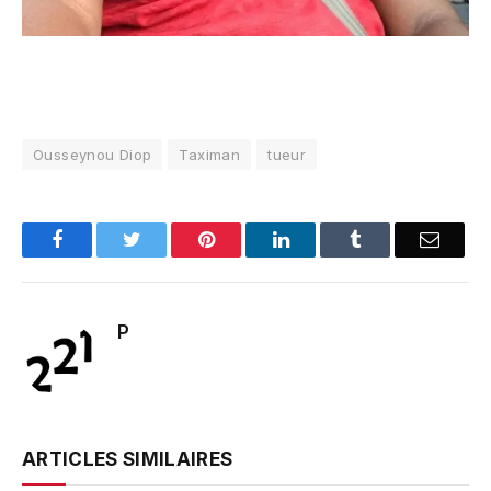
Ousseynou Diop
Taximan
tueur
Facebook
Twitter
Pinterest
LinkedIn
Tumblr
Email
P
ARTICLES SIMILAIRES