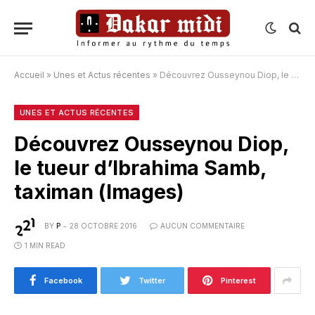
Accueil
»
Unes et Actus récentes
»
Découvrez Ousseynou Diop, le tueur d’Ibrahima Samb, taximan (Images)
UNES ET ACTUS RÉCENTES
Découvrez Ousseynou Diop,
le tueur d’Ibrahima Samb,
taximan (Images)
BY
P
28 OCTOBRE 2016
AUCUN COMMENTAIRE
1 MIN READ
Facebook
Twitter
Pinterest