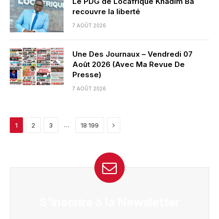
Le PDG de Locafrique Khadim Ba
recouvre la liberté
7 AOÛT 2026
Une Des Journaux – Vendredi 07
Août 2026 (Avec Ma Revue De
Presse)
7 AOÛT 2026
Next
…
1
2
3
18 199
S'inscrire à la Newsletter