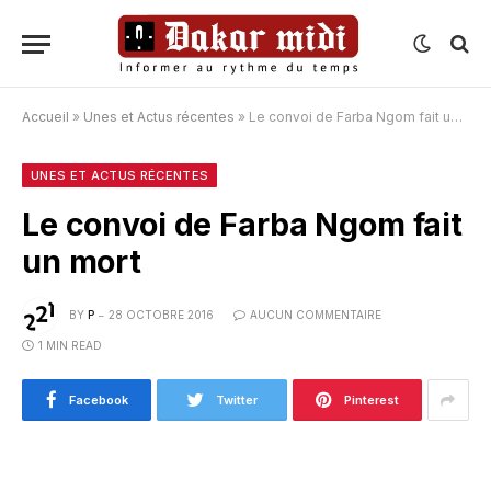
Accueil
»
Unes et Actus récentes
»
Le convoi de Farba Ngom fait un mort
UNES ET ACTUS RÉCENTES
Le convoi de Farba Ngom fait
un mort
BY
P
28 OCTOBRE 2016
AUCUN COMMENTAIRE
1 MIN READ
Facebook
Twitter
Pinterest