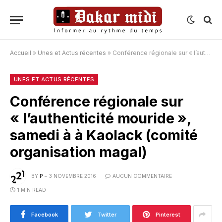
Accueil
»
Unes et Actus récentes
»
Conférence régionale sur « l’authenticité mouride », samedi à à Kaolack (comité organisation magal)
UNES ET ACTUS RÉCENTES
Conférence régionale sur
« l’authenticité mouride »,
samedi à à Kaolack (comité
organisation magal)
BY
P
3 NOVEMBRE 2016
AUCUN COMMENTAIRE
1 MIN READ
Facebook
Twitter
Pinterest