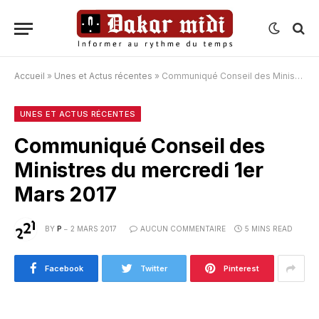
Accueil
»
Unes et Actus récentes
»
Communiqué Conseil des Ministres du mercredi 1er Mars 2017
UNES ET ACTUS RÉCENTES
Communiqué Conseil des
Ministres du mercredi 1er
Mars 2017
BY
P
2 MARS 2017
AUCUN COMMENTAIRE
5 MINS READ
Facebook
Twitter
Pinterest