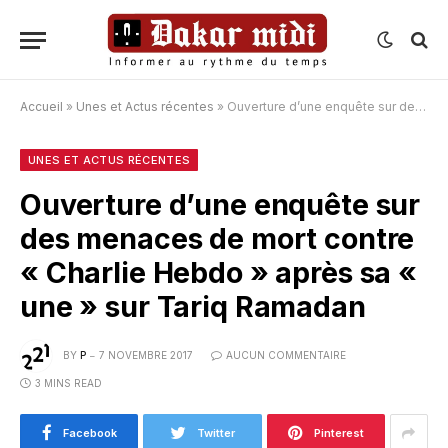
Accueil
»
Unes et Actus récentes
»
Ouverture d’une enquête sur des menaces de mort contre « Charlie Hebdo » après sa « une » sur Tariq Ramadan
UNES ET ACTUS RÉCENTES
Ouverture d’une enquête sur
des menaces de mort contre
« Charlie Hebdo » après sa «
une » sur Tariq Ramadan
BY
P
7 NOVEMBRE 2017
AUCUN COMMENTAIRE
3 MINS READ
Facebook
Twitter
Pinterest