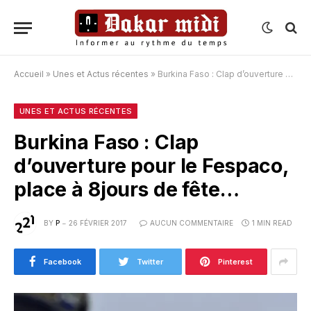
Accueil
»
Unes et Actus récentes
»
Burkina Faso : Clap d’ouverture pour le Fespaco, place à 8jours de fête…
UNES ET ACTUS RÉCENTES
Burkina Faso : Clap
d’ouverture pour le Fespaco,
place à 8jours de fête…
BY
P
26 FÉVRIER 2017
AUCUN COMMENTAIRE
1 MIN READ
Facebook
Twitter
Pinterest