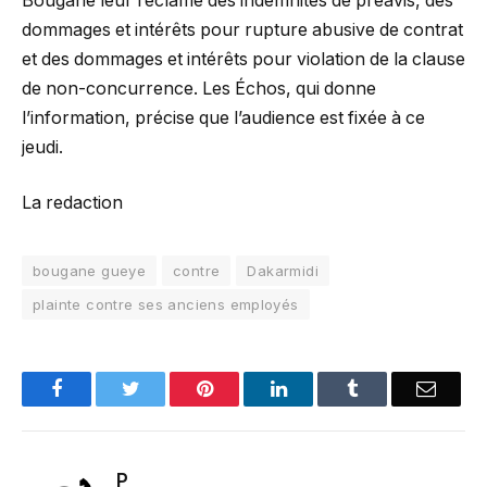
Bougane leur réclame des indemnités de préavis, des
dommages et intérêts pour rupture abusive de contrat
et des dommages et intérêts pour violation de la clause
de non-concurrence. Les Échos, qui donne
l’information, précise que l’audience est fixée à ce
jeudi.
La redaction
bougane gueye
contre
Dakarmidi
plainte contre ses anciens employés
Facebook
Twitter
Pinterest
LinkedIn
Tumblr
Email
P