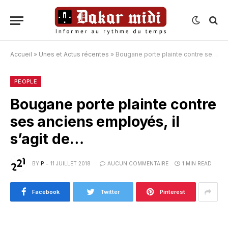
Accueil
»
Unes et Actus récentes
»
Bougane porte plainte contre ses anciens employés, il s’agit de…
PEOPLE
Bougane porte plainte contre
ses anciens employés, il
s’agit de…
BY
P
11 JUILLET 2018
AUCUN COMMENTAIRE
1 MIN READ
Facebook
Twitter
Pinterest