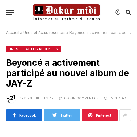
Accueil
»
Unes et Actus récentes
»
Beyoncé a activement participé au nouvel album de JAY-Z
UNES ET ACTUS RÉCENTES
Beyoncé a activement
participé au nouvel album de
JAY-Z
BY
P
3 JUILLET 2017
AUCUN COMMENTAIRE
1 MIN READ
Facebook
Twitter
Pinterest