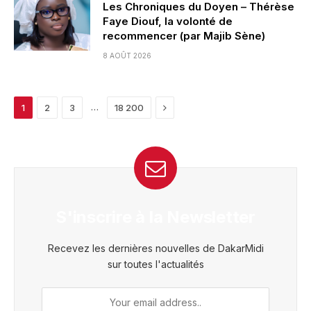
Les Chroniques du Doyen – Thérèse
Faye Diouf, la volonté de
recommencer (par Majib Sène)
8 AOÛT 2026
Next
…
1
2
3
18 200
S'inscrire à la Newsletter
Recevez les dernières nouvelles de DakarMidi
sur toutes l'actualités