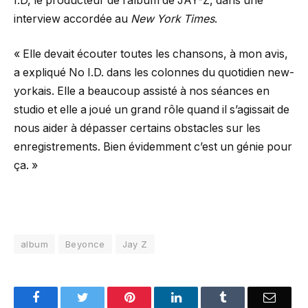
I.D, le producteur de l’album de JAY-Z, dans une
interview accordée au
New York Times
.
« Elle devait écouter toutes les chansons, à mon avis,
a expliqué No I.D. dans les colonnes du quotidien new-
yorkais. Elle a beaucoup assisté à nos séances en
studio et elle a joué un grand rôle quand il s’agissait de
nous aider à dépasser certains obstacles sur les
enregistrements. Bien évidemment c’est un génie pour
ça. »
album
Beyonce
Jay Z
Facebook
Twitter
Pinterest
LinkedIn
Tumblr
Email