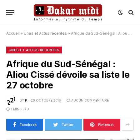
Accueil
»
Unes et Actus récentes
»
Afrique du Sud-Sénégal : Aliou Cissé dévoile sa liste le 27 octobre
UNES ET ACTUS RÉCENTES
Afrique du Sud-Sénégal :
Aliou Cissé dévoile sa liste le
27 octobre
BY
P
20 OCTOBRE 2016
AUCUN COMMENTAIRE
1 MIN READ
Facebook
Twitter
Pinterest