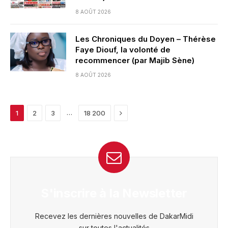
8 AOÛT 2026
Les Chroniques du Doyen – Thérèse
Faye Diouf, la volonté de
recommencer (par Majib Sène)
8 AOÛT 2026
Next
…
1
2
3
18 200
S'inscrire à la Newsletter
Recevez les dernières nouvelles de DakarMidi
sur toutes l'actualités