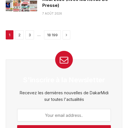
Presse)
7 AOÛT 2026
Next
…
1
2
3
18 199
S'inscrire à la Newsletter
Recevez les dernières nouvelles de DakarMidi
sur toutes l'actualités