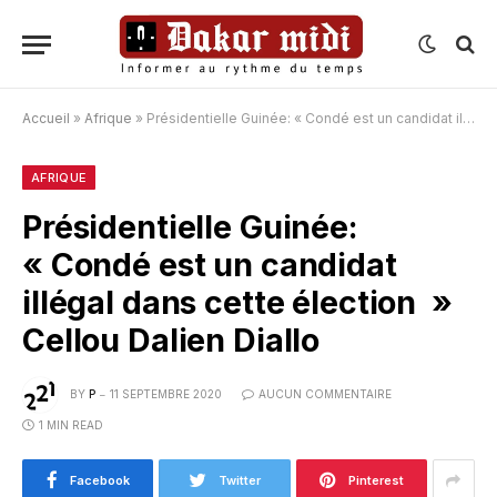
Accueil
»
Afrique
»
Présidentielle Guinée: « Condé est un candidat illégal dans cette élection » Cellou Dalien Diallo
AFRIQUE
Présidentielle Guinée:
« Condé est un candidat
illégal dans cette élection »
Cellou Dalien Diallo
BY
P
11 SEPTEMBRE 2020
AUCUN COMMENTAIRE
1 MIN READ
Facebook
Twitter
Pinterest