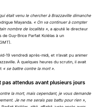
qui était venu le chercher à Brazzaville dimanche
Rodrigue Mayanda.
« On va continuer à compter
ertain nombre de localités »
, a ajouté le directeur
 de Guy-Brice Parfait Kolélas à un
 GMT).
vid-19 vendredi après-midi, et n’avait pu animer
aville. À quelques heures du scrutin, il avait
it
« se battre contre la mort »
.
t pas attendus avant plusieurs jours
contre la mort, mais cependant, je vous demande
gement. Je ne me serais pas battu pour rien »
,
arfait Kolélas, alité, affaibli, juste après avoir