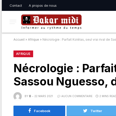
Contact
A propos de nous
Accueil
»
Afrique
»
Nécrologie : Parfait Kolélas, seul vrai rival d
AFRIQUE
Nécrologie : Parfait
Sassou Nguesso, 
BY
O
22 MARS 2021
AUCUN COMMENTAIRE
2 MINS REA
Facebook
Twitter