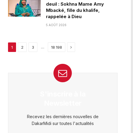
deuil : Sokhna Mame Amy
Mbacké, fille du khalife,
rappelée à Dieu
5 AOÛT 2026
Next
…
1
2
3
18 198
S'inscrire à la
Newsletter
Recevez les dernières nouvelles de
DakarMidi sur toutes l'actualités