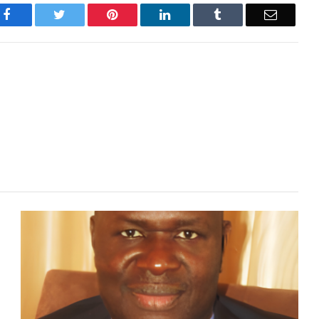
Facebook
Twitter
Pinterest
LinkedIn
Tumblr
Email