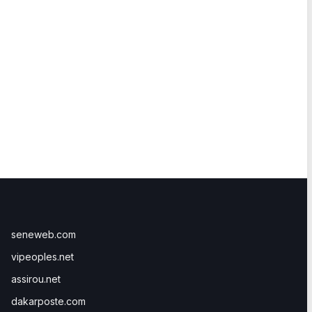
seneweb.com
vipeoples.net
assirou.net
dakarposte.com