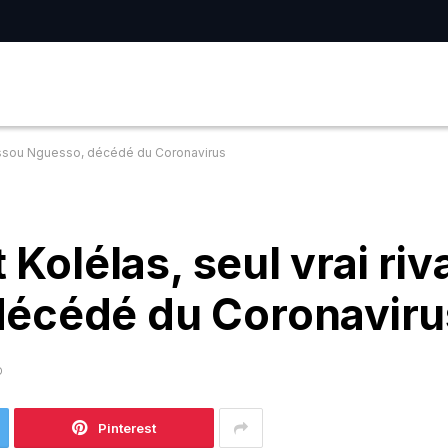
e Sassou Nguesso, décédé du Coronavirus
 Kolélas, seul vrai riv
décédé du Coronaviru
D
Pinterest