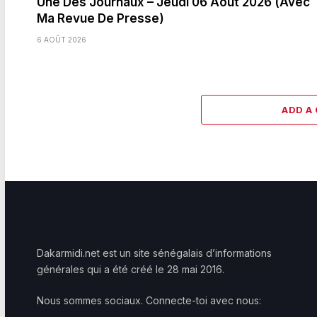
Une Des Journaux – Jeudi 06 Août 2026 (Avec
Ma Revue De Presse)
6 AOÛT 2026
ADD A
Dakarmidi.net est un site sénégalais d’informations
générales qui a été créé le 28 mai 2016.
Nous sommes sociaux. Connecte-toi avec nous: