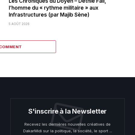
Les Chroniques du Doyen – Déthié Fall,
l’homme du « rythme militaire » aux
Infrastructures (par Majib Sène)
5 AOÛT 2026
 COMMENT
S'inscrire à la Newsletter
Recevez les dernières nouvelles créatives de
DakarMidi sur la politique, la société, le sport ...