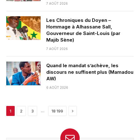
7 AOÛT 2026
Les Chroniques du Doyen –
Hommage à Alhassane Sall,
Gouverneur de Saint-Louis (par
Majib Sène)
7 AOÛT 2026
Quand le mandat s’achève, les
discours ne suffisent plus (Mamadou
AW)
6 AOÛT 2026
Next
…
1
2
3
18 199