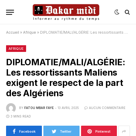
Accueil
»
Afrique
»
DIPLOMATIE/MALI/ALGÉRIE: Les ressortissants Maliens exigent le respect de la part des Algériens
AFRIQUE
DIPLOMATIE/MALI/ALGÉRIE:
Les ressortissants Maliens
exigent le respect de la part
des Algériens
BY
FATOU MBAR FAYE
13 AVRIL 2025
AUCUN COMMENTAIRE
3 MINS READ
Facebook
Twitter
Pinterest