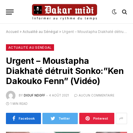
Accueil
»
Actualité au Sénégal
»
Urgent – Moustapha Diakhaté détruit Sonko:”Ken Dakouko Fenn” (Vidéo)
ACTUALITÉ AU SÉNÉGAL
Urgent – Moustapha
Diakhaté détruit Sonko:”Ken
Dakouko Fenn” (Vidéo)
BY
DIOUF NDOFF
4 AOÛT 2021
AUCUN COMMENTAIRE
1 MIN READ
Facebook
Twitter
Pinterest