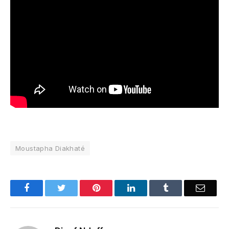
Moustapha Diakhaté
Facebook
Twitter
Pinterest
LinkedIn
Tumblr
Email