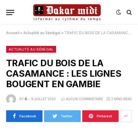
Accueil
»
Actualité au Sénégal
»
TRAFIC DU BOIS DE LA CASAMANCE : LES LIGNES BOUGENT EN GAMBIE
ACTUALITÉ AU SÉNÉGAL
TRAFIC DU BOIS DE LA
CASAMANCE : LES LIGNES
BOUGENT EN GAMBIE
BY
O
9 JUILLET 2020
AUCUN COMMENTAIRE
3 MINS READ
Facebook
Twitter
Pinterest