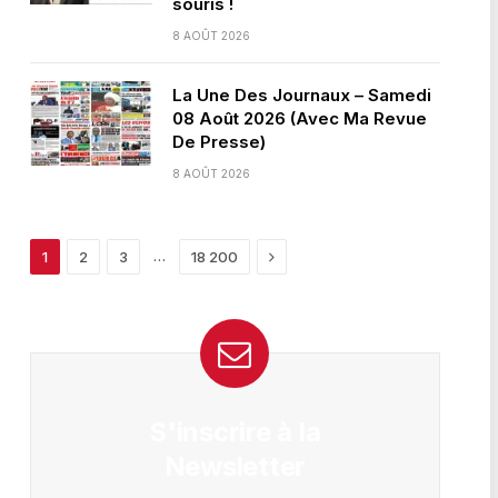
souris !
8 AOÛT 2026
La Une Des Journaux – Samedi
08 Août 2026 (Avec Ma Revue
De Presse)
8 AOÛT 2026
Next
…
1
2
3
18 200
S'inscrire à la
Newsletter