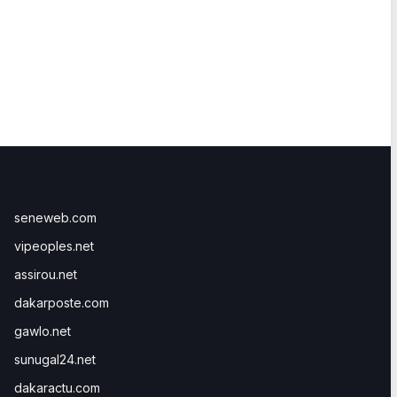
seneweb.com
vipeoples.net
assirou.net
dakarposte.com
gawlo.net
sunugal24.net
dakaractu.com