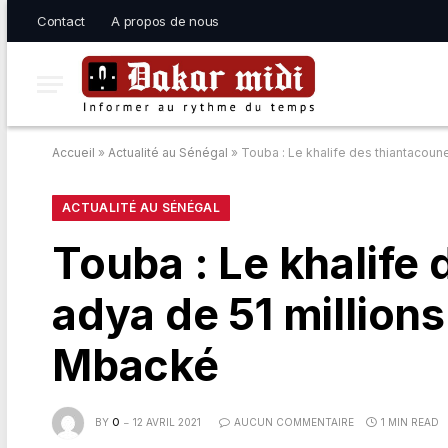
Contact
A propos de nous
Accueil
»
Actualité au Sénégal
»
Touba : Le khalife des thiantacou
ACTUALITÉ AU SÉNÉGAL
Touba : Le khalife
adya de 51 million
Mbacké
BY
O
12 AVRIL 2021
AUCUN COMMENTAIRE
1 MIN READ