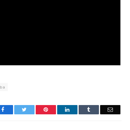
uba
Facebook
Twitter
Pinterest
LinkedIn
Tumblr
Email