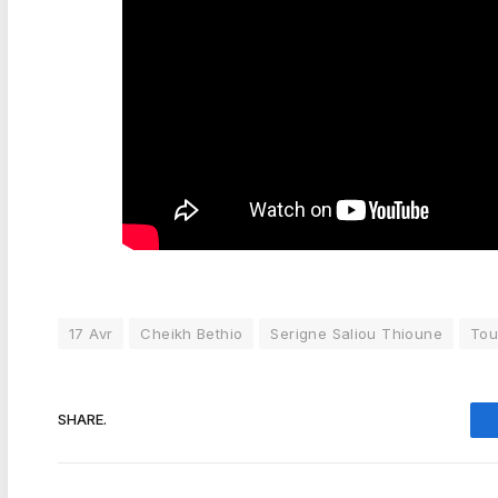
17 Avr
Cheikh Bethio
Serigne Saliou Thioune
To
SHARE.