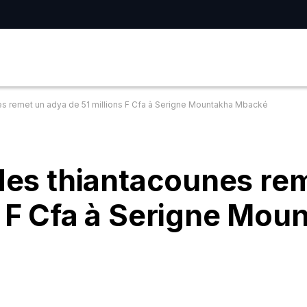
nes remet un adya de 51 millions F Cfa à Serigne Mountakha Mbacké
 des thiantacounes re
s F Cfa à Serigne Mou