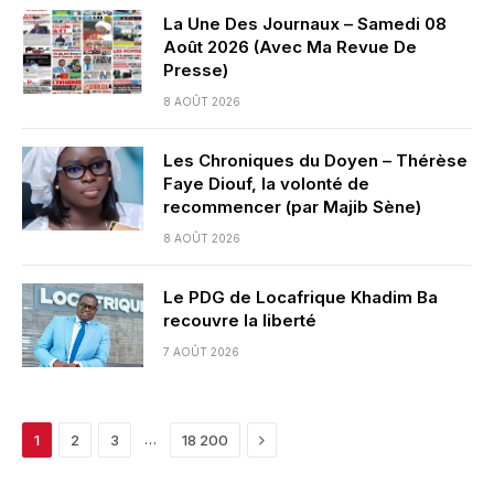
La Une Des Journaux – Samedi 08
Août 2026 (Avec Ma Revue De
Presse)
8 AOÛT 2026
Les Chroniques du Doyen – Thérèse
Faye Diouf, la volonté de
recommencer (par Majib Sène)
8 AOÛT 2026
Le PDG de Locafrique Khadim Ba
recouvre la liberté
7 AOÛT 2026
Next
…
1
2
3
18 200