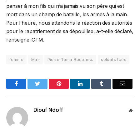
penser à mon fils qui n’a jamais vu son père qui est
mort dans un champ de bataille, les armes à la main.
Pour l’heure, nous attendons la réaction des autorités
pour le rapatriement de sa dépouille», a-t-elle déclaré,
renseigne iGFM.
femme
Mali
Pierre Tama Boubane.
soldats tués
Facebook
Twitter
Pinterest
LinkedIn
Tumblr
Email
Diouf Ndoff
Web