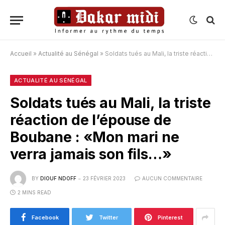
Accueil
»
Actualité au Sénégal
»
Soldats tués au Mali, la triste réaction de l’épouse de Boubane : «Mon mari ne verra jamais son fils…»
ACTUALITÉ AU SÉNÉGAL
Soldats tués au Mali, la triste
réaction de l’épouse de
Boubane : «Mon mari ne
verra jamais son fils…»
BY
DIOUF NDOFF
23 FÉVRIER 2023
AUCUN COMMENTAIRE
2 MINS READ
Facebook
Twitter
Pinterest