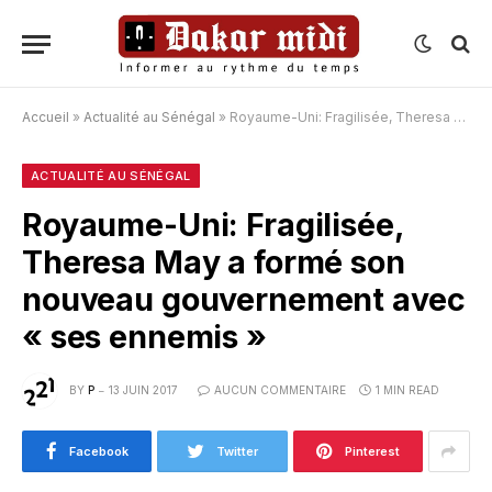
Accueil
»
Actualité au Sénégal
»
Royaume-Uni: Fragilisée, Theresa May a formé son nouveau gouvernement avec « ses ennemis »
ACTUALITÉ AU SÉNÉGAL
Royaume-Uni: Fragilisée,
Theresa May a formé son
nouveau gouvernement avec
« ses ennemis »
BY
P
13 JUIN 2017
AUCUN COMMENTAIRE
1 MIN READ
Facebook
Twitter
Pinterest